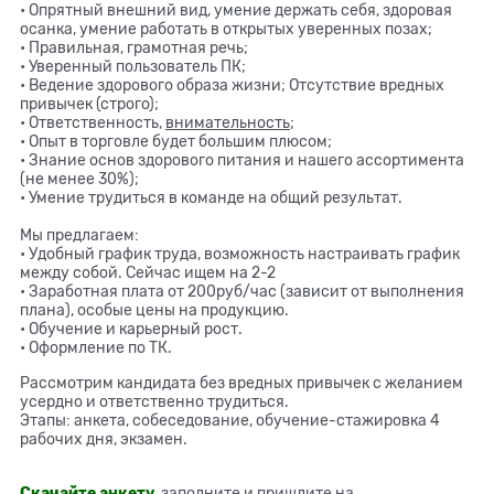
• Опрятный внешний вид, умение держать себя, здоровая
осанка, умение работать в открытых уверенных позах;
• Правильная, грамотная речь;
• Уверенный пользователь ПК;
• Ведение здорового образа жизни; Отсутствие вредных
привычек (строго);
• Ответственность,
внимательность
;
• Опыт в торговле будет большим плюсом;
• Знание основ здорового питания и нашего ассортимента
(не менее 30%);
• Умение трудиться в команде на общий результат.
Мы предлагаем:
• Удобный график труда,
возможность настраивать график
между собой.
Сейчас ищем на 2-2
• Заработная плата от 200руб/час (зависит от выполнения
плана), особые цены на продукцию.
• Обучение и карьерный рост.
• Оформление по ТК.
Рассмотрим кандидата без вредных привычек с желанием
усердно и ответственно трудиться.
Этапы: анкета, собеседование, обучение-стажировка 4
рабочих дня, экзамен.
Скачайте анкету
, заполните и пришлите
на