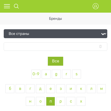
Бренды
Все
0-9
a
g
r
s
б
в
г
д
е
з
и
к
л
м
н
о
п
р
с
х