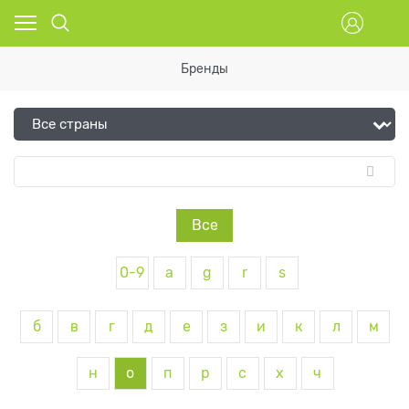
Бренды
Все
0-9
a
g
r
s
б
в
г
д
е
з
и
к
л
м
н
о
п
р
с
х
ч