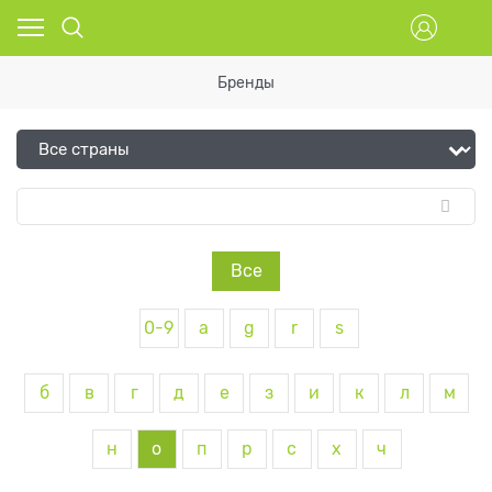
Бренды
Все
0-9
a
g
r
s
б
в
г
д
е
з
и
к
л
м
н
о
п
р
с
х
ч