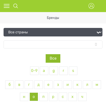
Бренды
Все
0-9
a
g
r
s
б
в
г
д
е
з
и
к
л
м
н
о
п
р
с
х
ч