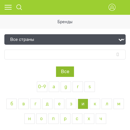
Бренды
Все
0-9
a
g
r
s
б
в
г
д
е
з
и
к
л
м
н
о
п
р
с
х
ч