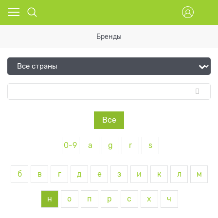
Бренды
Все
0-9
a
g
r
s
б
в
г
д
е
з
и
к
л
м
н
о
п
р
с
х
ч