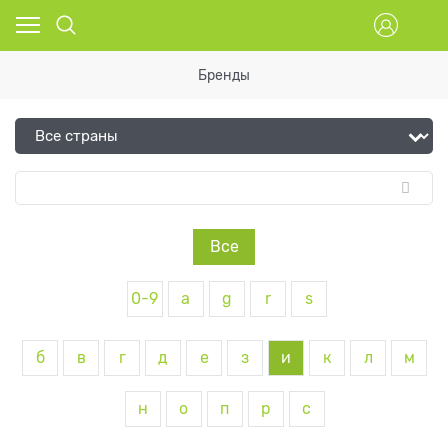
Бренды
Все
0-9
a
g
r
s
б
в
г
д
е
з
и
к
л
м
н
о
п
р
с